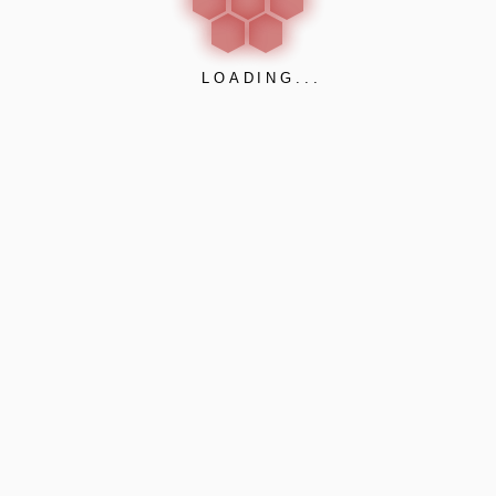
LOADING...
ent turpis massa in libero. Phasellus natoque pharetra felis, 
llicitudin nulla suspendisse. Consectetuer dolor eget cursus er
 augue, hendrerit eu praesent erat convallis, dapibus dui phare